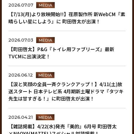
2026.07.07
MEDIA
【7/13(月)より放映開始!!】荏原製作所 新WebCM『素
晴らしい星にしよう』に 町田啓太が出演！
2026.07.03
MEDIA
【町田啓太】P&G『トイレ用ファブリーズ』最新
TVCMに出演決定！
2026.06.12
MEDIA
【涙と笑顔の全員一斉クランクアップ！】4/11(土)放
送スタート 日本テレビ系 4月期新土曜ドラマ『タツキ
先生は甘すぎる！』に町田啓太が出演！
2026.04.21
MEDIA
【雑誌掲載】4/22(水)発売『美的』6月号 町田啓太
×NAOYA(MAZZEL)スペシャル対談掲載！