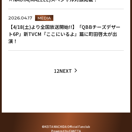
2026.04.17
MEDIA
【4/18(土)より全国放送開始!!】「QBBチーズデザー
ト6P」新TVCM『ここにいるよ』篇に町田啓太が出
演！
1
2
NEXT
arrow_forward_ios
©KEITA MACHIDA Official Fanclub
Powered by
FANTTA